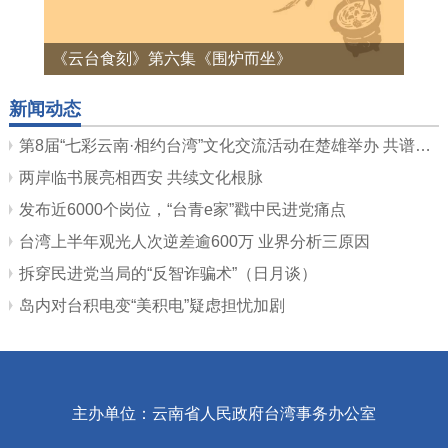
《云台食刻》第六集《围炉而坐》
新闻动态
第8届“七彩云南·相约台湾”文化交流活动在楚雄举办 共谱云台融合发展新篇章
两岸临书展亮相西安 共续文化根脉
发布近6000个岗位，“台青e家”戳中民进党痛点
台湾上半年观光人次逆差逾600万 业界分析三原因
拆穿民进党当局的“反智诈骗术”（日月谈）
岛内对台积电变“美积电”疑虑担忧加剧
主办单位：云南省人民政府台湾事务办公室