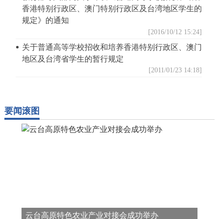
香港特别行政区、澳门特别行政区及台湾地区学生的
规定》的通知
[2016/10/12 15:24]
关于普通高等学校招收和培养香港特别行政区、澳门
地区及台湾省学生的暂行规定
[2011/01/23 14:18]
要闻滚图
云台高原特色农业产业对接会成功举办